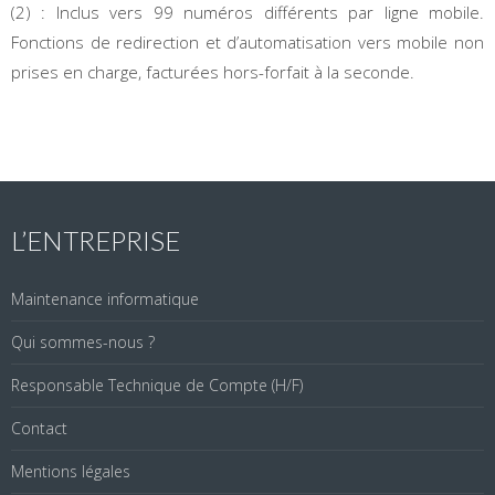
(2) : Inclus vers 99 numéros différents par ligne mobile.
Fonctions de redirection et d’automatisation vers mobile non
prises en charge, facturées hors-forfait à la seconde.
L’ENTREPRISE
Maintenance informatique
Qui sommes-nous ?
Responsable Technique de Compte (H/F)
Contact
Mentions légales