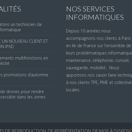
ALITÉS
NOS SERVICES
INFORMATIQUES
tons un technicien de
nformatique
Depuis 10 années nous
accompagnons nos clients à Paris 
Z UN NOUVEAU CLIENT ET
en Ile de France sur l'ensemble de
UN IPAD
leurs problématiques informatique
ements multifonctions en
maintenance, téléphonie, conseil,
licité
sauvegarde, mobilité... Nous
des promotions d’automne
apportons nos savoir faire techni
à nos clients TPE, PME et collectivi
locales.
 de drones pour rendre
ccessible dans les zones
TS DE REPRODUCTION, DE REPRÉSENTATION, DE MISE À DISPOSI