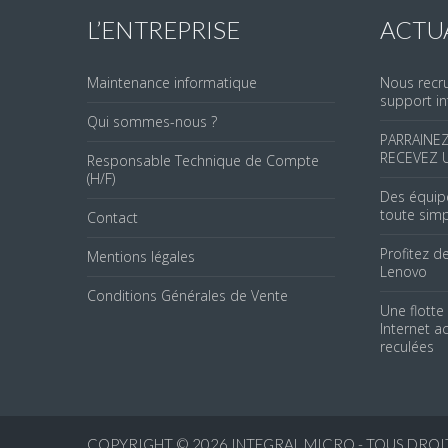
L’ENTREPRISE
ACTU
Maintenance informatique
Nous recru
support i
Qui sommes-nous ?
PARRAINE
RECEVEZ 
Responsable Technique de Compte
(H/F)
Des équip
toute simp
Contact
Profitez 
Mentions légales
Lenovo
Conditions Générales de Vente
Une flotte
Internet a
reculées
COPYRIGHT © 2026
INTEGRAL MICRO - TOUS DROI