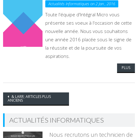
Actualités Informatiques on 2 Jan , 2016
Toute l'équipe d'Intégral Micro vous
présente ses voeux à l'occasion de cette
nouvelle année. Nous vous souhaitons
une année 2016 placée sous le signe de
la réussite et de la poursuite de vos
aspirations.
PLUS
Navigation des Postes
& LARR;
ARTICLES PLUS
ANCIENS
ACTUALITÉS INFORMATIQUES
Nous recrutons un technicien de